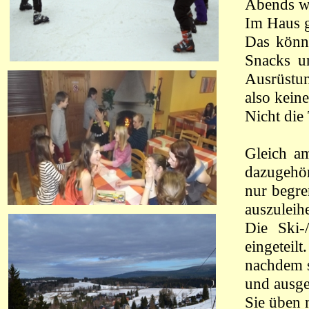
Abends wa
Im Haus g
Das könnt
Snacks u
Ausrüstun
also kein
Nicht die
Gleich a
dazugehör
nur begre
auszuleih
Die Ski-
eingetei
nachdem s
und ausge
Sie üben 