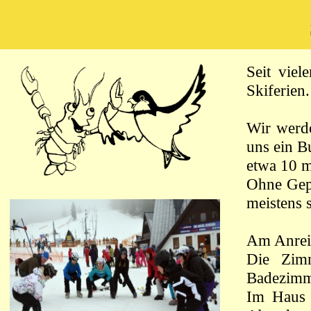
Seit viel
Skiferien
Wir werde
uns ein B
etwa 10 m
Ohne Gepä
meistens
Am Anreis
Die Zimm
Badezimm
Im Haus 