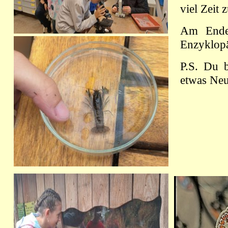
viel Zeit
Am Ende 
Enzyklopä
P.S. Du b
etwas Neu