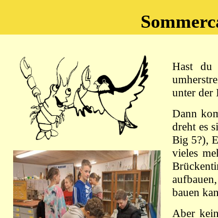
Sommerca
Hast du 
umherstre
unter der
Dann komm
dreht es 
Big 5?), 
vieles me
Brückent
aufbauen
bauen kan
Aber kei