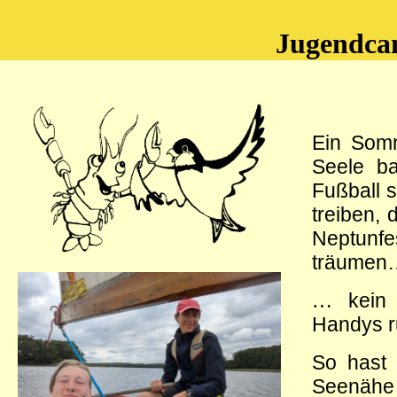
Jugendca
Ein Somm
Seele ba
Fußball 
treiben,
Neptunfe
träumen
…
kein
Handys 
So hast 
Seenähe