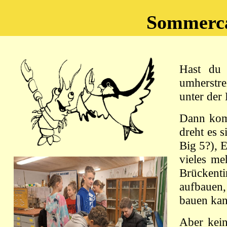
Sommerca
Hast du 
umherstre
unter der
Dann komm
dreht es 
Big 5?), 
vieles me
Brückent
aufbauen
bauen kan
Aber kei