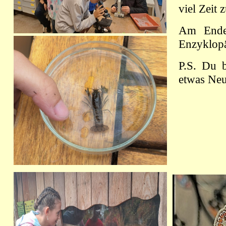
viel Zeit
Am Ende 
Enzyklopä
P.S. Du b
etwas Neu